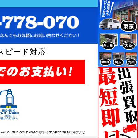
スピード対応!
reen On THE GOLF WATCHプレミアムPREMIUMゴルフナビ