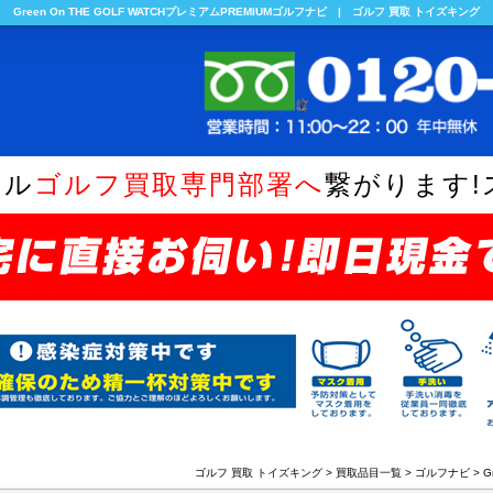
Green On THE GOLF WATCHプレミアムPREMIUMゴルフナビ | ゴルフ 買取 トイズキング
ヤル
ゴルフ買取専門部署へ
繋がります!
ゴルフ 買取 トイズキング
>
買取品目一覧
>
ゴルフナビ
>
G