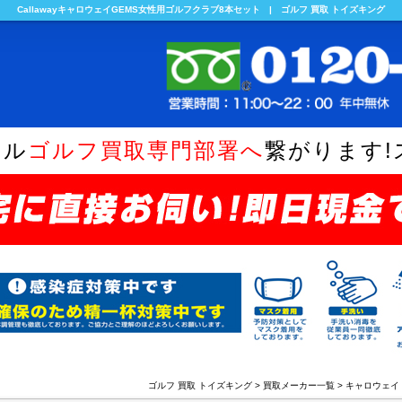
CallawayキャロウェイGEMS女性用ゴルフクラブ8本セット | ゴルフ 買取 トイズキング
ヤル
ゴルフ買取専門部署へ
繋がります!
ゴルフ 買取 トイズキング
>
買取メーカー一覧
>
キャロウェイ