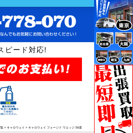
スピード対応!
一覧
>
キャロウェイ
>
キャロウェイ フォージド ウエッジ 58度